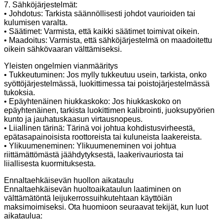
7. Sähköjärjestelmät:
• Johdotus: Tarkista säännöllisesti johdot vaurioiden tai
kulumisen varalta.
• Säätimet: Varmista, että kaikki säätimet toimivat oikein.
• Maadoitus: Varmista, että sähköjärjestelmä on maadoitettu
oikein sähkövaaran välttämiseksi.
Yleisten ongelmien vianmääritys
• Tukkeutuminen: Jos mylly tukkeutuu usein, tarkista, onko
syöttöjärjestelmässä, luokittimessa tai poistojärjestelmässä
tukoksia.
• Epäyhtenäinen hiukkaskoko: Jos hiukkaskoko on
epäyhtenäinen, tarkista luokittimen kalibrointi, juoksupyörien
kunto ja jauhatuskaasun virtausnopeus.
• Liiallinen tärinä: Tärinä voi johtua kohdistusvirheestä,
epätasapainoisista roottoreista tai kuluneista laakereista.
• Ylikuumeneminen: Ylikuumeneminen voi johtua
riittämättömästä jäähdytyksestä, laakerivauriosta tai
liiallisesta kuormituksesta.
Ennaltaehkäisevän huollon aikataulu
Ennaltaehkäisevän huoltoaikataulun laatiminen on
välttämätöntä leijukerrossuihkutehtaan käyttöiän
maksimoimiseksi. Ota huomioon seuraavat tekijät, kun luot
aikataulua: