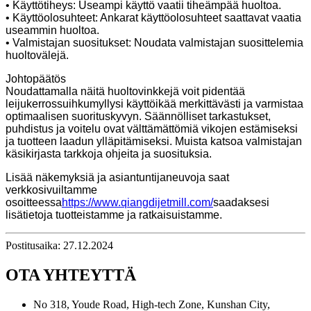
• Käyttötiheys: Useampi käyttö vaatii tiheämpää huoltoa.
• Käyttöolosuhteet: Ankarat käyttöolosuhteet saattavat vaatia
useammin huoltoa.
• Valmistajan suositukset: Noudata valmistajan suosittelemia
huoltovälejä.
Johtopäätös
Noudattamalla näitä huoltovinkkejä voit pidentää
leijukerrossuihkumyllysi käyttöikää merkittävästi ja varmistaa
optimaalisen suorituskyvyn. Säännölliset tarkastukset,
puhdistus ja voitelu ovat välttämättömiä vikojen estämiseksi
ja tuotteen laadun ylläpitämiseksi. Muista katsoa valmistajan
käsikirjasta tarkkoja ohjeita ja suosituksia.
Lisää näkemyksiä ja asiantuntijaneuvoja saat
verkkosivuiltamme
osoitteessa
https://www.qiangdijetmill.com/
saadaksesi
lisätietoja tuotteistamme ja ratkaisuistamme.
Postitusaika: 27.12.2024
OTA YHTEYTTÄ
No 318, Youde Road, High-tech Zone, Kunshan City,