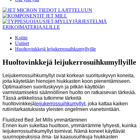
Kotiin
Uutiset
Huoltovinkkejä leijukerrosuihkumyllyille
Huoltovinkkejä leijukerrosuihkumyllyille
Leijukerrossuihkumyllyt ovat korkean suorituskyvyn koneita,
joita käytetään hienojen hiukkasten koon pienentämiseen.
Optimaalisen suorituskyvyn ja pitkän käyttöiän
varmistamiseksi säännöllinen huolto on ratkaisevan tärkeää.
Tässä artikkelissa tutkimme tärkeitä
huoltovinkkejä
leijukerrossuihkumyllyt
, joka kattaa kaiken
rutiinitarkastuksista yleisten ongelmien vianetsintään.
Fluidized Bed Jet Mills ymmärtäminen
Ennen kuin sukeltaa huoltoon, ymmärrämme lyhyesti, kuinka
leijukerrossuihkumyllyt toimivat. Nämä koneet käyttävät
suurinopeuksisia ilma- tai kaasusuihkuja hiukkasten