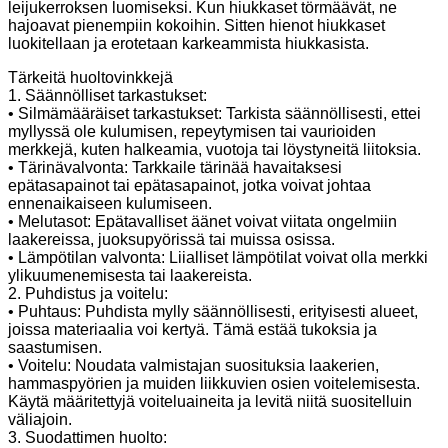
leijukerroksen luomiseksi. Kun hiukkaset törmäävät, ne
hajoavat pienempiin kokoihin. Sitten hienot hiukkaset
luokitellaan ja erotetaan karkeammista hiukkasista.
Tärkeitä huoltovinkkejä
1. Säännölliset tarkastukset:
• Silmämääräiset tarkastukset: Tarkista säännöllisesti, ettei
myllyssä ole kulumisen, repeytymisen tai vaurioiden
merkkejä, kuten halkeamia, vuotoja tai löystyneitä liitoksia.
• Tärinävalvonta: Tarkkaile tärinää havaitaksesi
epätasapainot tai epätasapainot, jotka voivat johtaa
ennenaikaiseen kulumiseen.
• Melutasot: Epätavalliset äänet voivat viitata ongelmiin
laakereissa, juoksupyörissä tai muissa osissa.
• Lämpötilan valvonta: Liialliset lämpötilat voivat olla merkki
ylikuumenemisesta tai laakereista.
2. Puhdistus ja voitelu:
• Puhtaus: Puhdista mylly säännöllisesti, erityisesti alueet,
joissa materiaalia voi kertyä. Tämä estää tukoksia ja
saastumisen.
• Voitelu: Noudata valmistajan suosituksia laakerien,
hammaspyörien ja muiden liikkuvien osien voitelemisesta.
Käytä määritettyjä voiteluaineita ja levitä niitä suositelluin
väliajoin.
3. Suodattimen huolto: