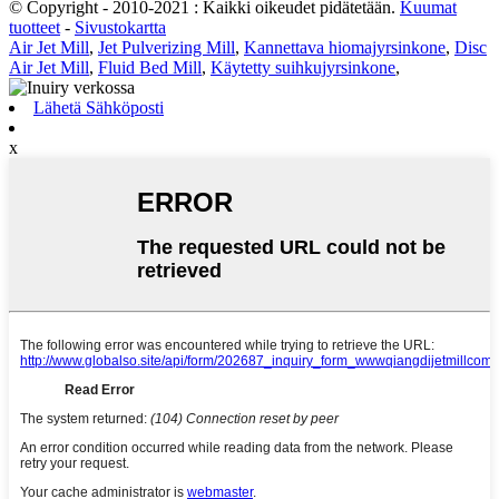
© Copyright - 2010-2021 : Kaikki oikeudet pidätetään.
Kuumat
tuotteet
-
Sivustokartta
Air Jet Mill
,
Jet Pulverizing Mill
,
Kannettava hiomajyrsinkone
,
Disc
Air Jet Mill
,
Fluid Bed Mill
,
Käytetty suihkujyrsinkone
,
Lähetä Sähköposti
x