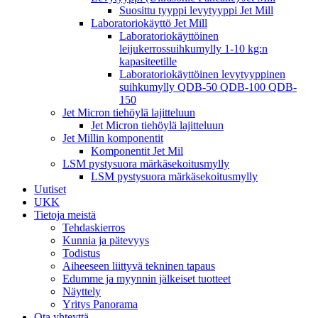
Suosittu tyyppi levytyyppi Jet Mill
Laboratoriokäyttö Jet Mill
Laboratoriokäyttöinen
leijukerrossuihkumylly 1-10 kg:n
kapasiteetille
Laboratoriokäyttöinen levytyyppinen
suihkumylly QDB-50 QDB-100 QDB-
150
Jet Micron tiehöylä lajitteluun
Jet Micron tiehöylä lajitteluun
Jet Millin komponentit
Komponentit Jet Mil
LSM pystysuora märkäsekoitusmylly
LSM pystysuora märkäsekoitusmylly
Uutiset
UKK
Tietoja meistä
Tehdaskierros
Kunnia ja pätevyys
Todistus
Aiheeseen liittyvä tekninen tapaus
Edumme ja myynnin jälkeiset tuotteet
Näyttely
Yritys Panorama
Ota yhteyttä