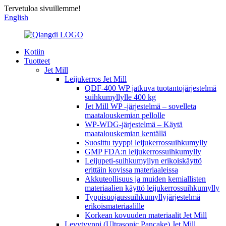
Tervetuloa sivuillemme!
English
Kotiin
Tuotteet
Jet Mill
Leijukerros Jet Mill
QDF-400 WP jatkuva tuotantojärjestelmä
suihkumyllylle 400 kg
Jet Mill WP -järjestelmä – sovelleta
maatalouskemian pellolle
WP-WDG-järjestelmä – Käytä
maatalouskemian kentällä
Suosittu tyyppi leijukerrossuihkumylly
GMP FDA:n leijukerrossuihkumylly
Leijupeti-suihkumyllyn erikoiskäyttö
erittäin kovissa materiaaleissa
Akkuteollisuus ja muiden kemiallisten
materiaalien käyttö leijukerrossuihkumylly
Typpisuojaussuihkumyllyjärjestelmä
erikoismateriaalille
Korkean kovuuden materiaalit Jet Mill
Levytyyppi (Ultrasonic Pancake) Jet Mill