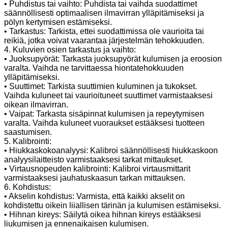
• Puhdistus tai vaihto: Puhdista tai vaihda suodattimet
säännöllisesti optimaalisen ilmavirran ylläpitämiseksi ja
pölyn kertymisen estämiseksi.
• Tarkastus: Tarkista, ettei suodattimissa ole vaurioita tai
reikiä, jotka voivat vaarantaa järjestelmän tehokkuuden.
4. Kuluvien osien tarkastus ja vaihto:
• Juoksupyörät: Tarkasta juoksupyörät kulumisen ja eroosion
varalta. Vaihda ne tarvittaessa hiontatehokkuuden
ylläpitämiseksi.
• Suuttimet: Tarkista suuttimien kuluminen ja tukokset.
Vaihda kuluneet tai vaurioituneet suuttimet varmistaaksesi
oikean ilmavirran.
• Vaipat: Tarkasta sisäpinnat kulumisen ja repeytymisen
varalta. Vaihda kuluneet vuoraukset estääksesi tuotteen
saastumisen.
5. Kalibrointi:
• Hiukkaskokoanalyysi: Kalibroi säännöllisesti hiukkaskoon
analyysilaitteisto varmistaaksesi tarkat mittaukset.
• Virtausnopeuden kalibrointi: Kalibroi virtausmittarit
varmistaaksesi jauhatuskaasun tarkan mittauksen.
6. Kohdistus:
• Akselin kohdistus: Varmista, että kaikki akselit on
kohdistettu oikein liiallisen tärinän ja kulumisen estämiseksi.
• Hihnan kireys: Säilytä oikea hihnan kireys estääksesi
liukumisen ja ennenaikaisen kulumisen.