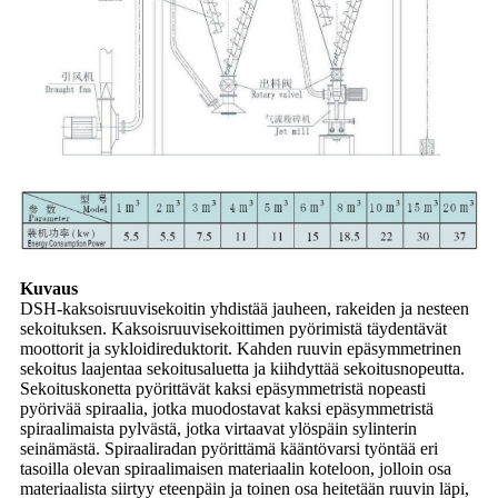
Kuvaus
DSH-kaksoisruuvisekoitin yhdistää jauheen, rakeiden ja nesteen
sekoituksen. Kaksoisruuvisekoittimen pyörimistä täydentävät
moottorit ja sykloidireduktorit. Kahden ruuvin epäsymmetrinen
sekoitus laajentaa sekoitusaluetta ja kiihdyttää sekoitusnopeutta.
Sekoituskonetta pyörittävät kaksi epäsymmetristä nopeasti
pyörivää spiraalia, jotka muodostavat kaksi epäsymmetristä
spiraalimaista pylvästä, jotka virtaavat ylöspäin sylinterin
seinämästä. Spiraaliradan pyörittämä kääntövarsi työntää eri
tasoilla olevan spiraalimaisen materiaalin koteloon, jolloin osa
materiaalista siirtyy eteenpäin ja toinen osa heitetään ruuvin läpi,