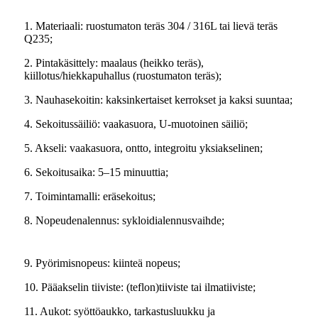
1. Materiaali: ruostumaton teräs 304 / 316L tai lievä teräs
Q235;
2. Pintakäsittely: maalaus (heikko teräs),
kiillotus/hiekkapuhallus (ruostumaton teräs);
3. Nauhasekoitin: kaksinkertaiset kerrokset ja kaksi suuntaa;
4. Sekoitussäiliö: vaakasuora, U-muotoinen säiliö;
5. Akseli: vaakasuora, ontto, integroitu yksiakselinen;
6. Sekoitusaika: 5–15 minuuttia;
7. Toimintamalli: eräsekoitus;
8. Nopeudenalennus: sykloidialennusvaihde;
9. Pyörimisnopeus: kiinteä nopeus;
10. Pääakselin tiiviste: (teflon)tiiviste tai ilmatiiviste;
11. Aukot: syöttöaukko, tarkastusluukku ja