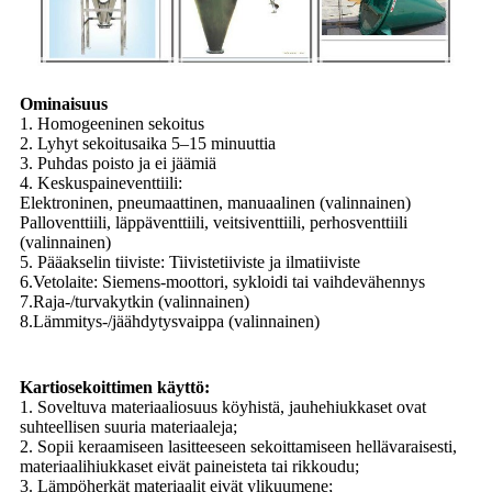
Ominaisuus
1. Homogeeninen sekoitus
2. Lyhyt sekoitusaika 5–15 minuuttia
3. Puhdas poisto ja ei jäämiä
4. Keskuspaineventtiili:
Elektroninen, pneumaattinen, manuaalinen (valinnainen)
Palloventtiili, läppäventtiili, veitsiventtiili, perhosventtiili
(valinnainen)
5. Pääakselin tiiviste: Tiivistetiiviste ja ilmatiiviste
6.Vetolaite: Siemens-moottori, sykloidi tai vaihdevähennys
7.Raja-/turvakytkin (valinnainen)
8.Lämmitys-/jäähdytysvaippa (valinnainen)
Kartiosekoittimen käyttö:
1. Soveltuva materiaaliosuus köyhistä, jauhehiukkaset ovat
suhteellisen suuria materiaaleja;
2. Sopii keraamiseen lasitteeseen sekoittamiseen hellävaraisesti,
materiaalihiukkaset eivät paineisteta tai rikkoudu;
3. Lämpöherkät materiaalit eivät ylikuumene;