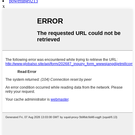
powerling9213
x