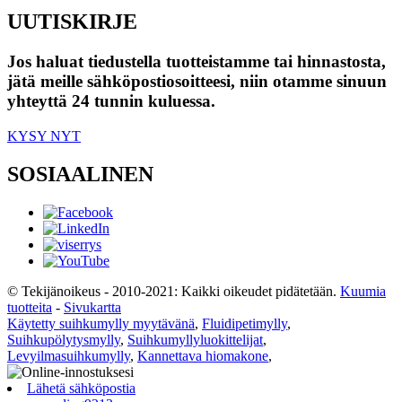
UUTISKIRJE
Jos haluat tiedustella tuotteistamme tai hinnastosta,
jätä meille sähköpostiosoitteesi, niin otamme sinuun
yhteyttä 24 tunnin kuluessa.
KYSY NYT
SOSIAALINEN
© Tekijänoikeus - 2010-2021: Kaikki oikeudet pidätetään.
Kuumia
tuotteita
-
Sivukartta
Käytetty suihkumylly myytävänä
,
Fluidipetimylly
,
Suihkupölytysmylly
,
Suihkumyllyluokittelijat
,
Levyilmasuihkumylly
,
Kannettava hiomakone
,
Lähetä sähköpostia