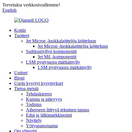
Tervetuloa verkkosivuillemme!
English
Kotiin
Tuotteet
Jet Micron -luokkalajittelija lajitteluun
Jet Micron -luokkalajittelija lajitteluun
Suihkumyllyn komponentit
Jet Mil -komponentit
LSM pystysuora märkämylly
LSM pystysuora märkämylly
Uutiset
Blogi
Usein kysytyt kysymykset
Tietoa meistä
Tehdaskierros
Kunnia ja pätevyys
Todistus
Aiheeseen liittyvä tekninen tapaus
Edut ja jälkimarkkinointi
Näyttely
Yrityspanoraama
Ota yhteyttä