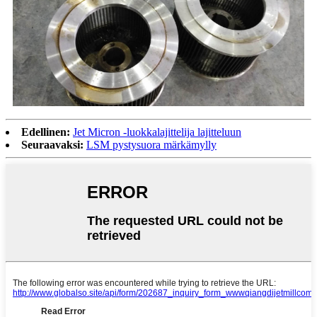
Edellinen:
Jet Micron -luokkalajittelija lajitteluun
Seuraavaksi:
LSM pystysuora märkämylly