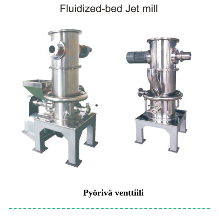
Pyörivä venttiili