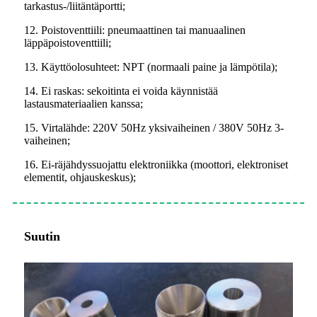
tarkastus-/liitäntäportti;
12. Poistoventtiili: pneumaattinen tai manuaalinen
läppäpoistoventtiili;
13. Käyttöolosuhteet: NPT (normaali paine ja lämpötila);
14. Ei raskas: sekoitinta ei voida käynnistää
lastausmateriaalien kanssa;
15. Virtalähde: 220V 50Hz yksivaiheinen / 380V 50Hz 3-
vaiheinen;
16. Ei-räjähdyssuojattu elektroniikka (moottori, elektroniset
elementit, ohjauskeskus);
Suutin