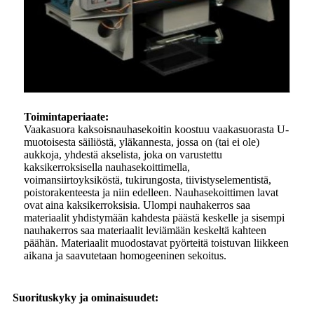
Toimintaperiaate:
Vaakasuora kaksoisnauhasekoitin koostuu vaakasuorasta U-
muotoisesta säiliöstä, yläkannesta, jossa on (tai ei ole)
aukkoja, yhdestä akselista, joka on varustettu
kaksikerroksisella nauhasekoittimella,
voimansiirtoyksiköstä, tukirungosta, tiivistyselementistä,
poistorakenteesta ja niin edelleen. Nauhasekoittimen lavat
ovat aina kaksikerroksisia. Ulompi nauhakerros saa
materiaalit yhdistymään kahdesta päästä keskelle ja sisempi
nauhakerros saa materiaalit leviämään keskeltä kahteen
päähän. Materiaalit muodostavat pyörteitä toistuvan liikkeen
aikana ja saavutetaan homogeeninen sekoitus.
Suorituskyky ja ominaisuudet: