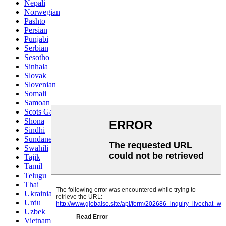
Nepali
Norwegian
Pashto
Persian
Punjabi
Serbian
Sesotho
Sinhala
Slovak
Slovenian
Somali
Samoan
Scots Gaelic
Shona
Sindhi
Sundanese
Swahili
Tajik
Tamil
Telugu
Thai
Ukrainian
Urdu
Uzbek
Vietnamese