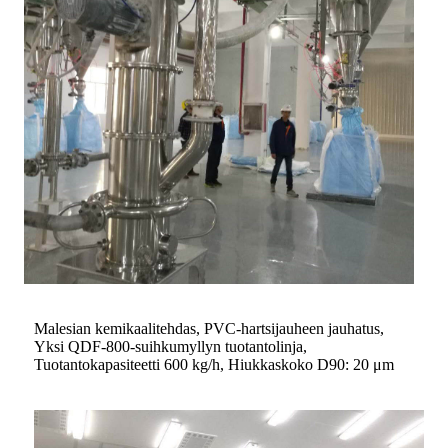
Malesian kemikaalitehdas, PVC-hartsijauheen jauhatus,
Yksi QDF-800-suihkumyllyn tuotantolinja,
Tuotantokapasiteetti 600 kg/h, Hiukkaskoko D90: 20 μm