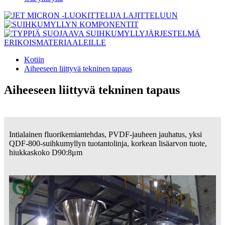
Kotiin
Aiheeseen liittyvä tekninen tapaus
Aiheeseen liittyvä tekninen tapaus
Intialainen fluorikemiantehdas, PVDF-jauheen jauhatus, yksi
QDF-800-suihkumyllyn tuotantolinja, korkean lisäarvon tuote,
hiukkaskoko D90:8μm