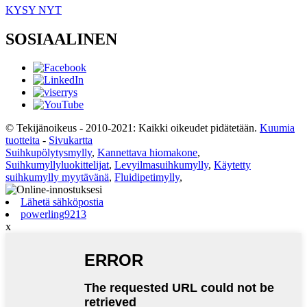
KYSY NYT
SOSIAALINEN
© Tekijänoikeus - 2010-2021: Kaikki oikeudet pidätetään.
Kuumia
tuotteita
-
Sivukartta
Suihkupölytysmylly
,
Kannettava hiomakone
,
Suihkumyllyluokittelijat
,
Levyilmasuihkumylly
,
Käytetty
suihkumylly myytävänä
,
Fluidipetimylly
,
Lähetä sähköpostia
powerling9213
x