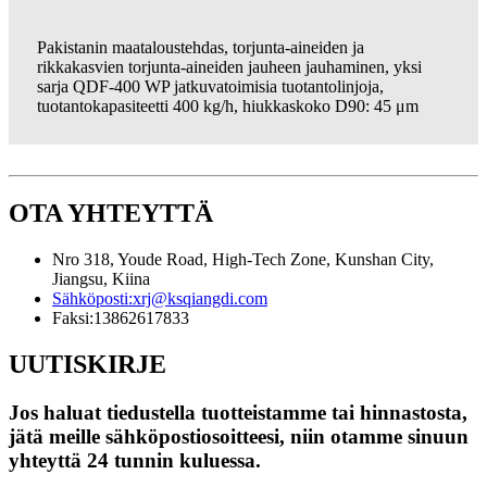
Pakistanin maataloustehdas, torjunta-aineiden ja
rikkakasvien torjunta-aineiden jauheen jauhaminen, yksi
sarja QDF-400 WP jatkuvatoimisia tuotantolinjoja,
tuotantokapasiteetti 400 kg/h, hiukkaskoko D90: 45 μm
OTA YHTEYTTÄ
Nro 318, Youde Road, High-Tech Zone, Kunshan City,
Jiangsu, Kiina
Sähköposti:
xrj@ksqiangdi.com
Faksi:
13862617833
UUTISKIRJE
Jos haluat tiedustella tuotteistamme tai hinnastosta,
jätä meille sähköpostiosoitteesi, niin otamme sinuun
yhteyttä 24 tunnin kuluessa.