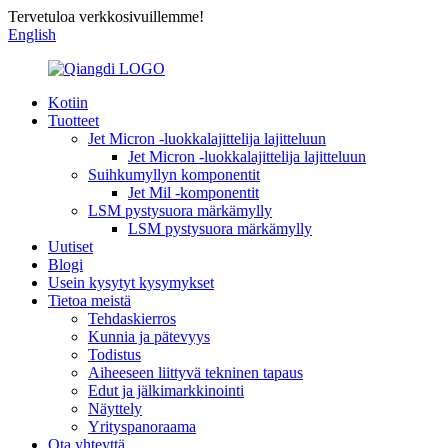
Tervetuloa verkkosivuillemme!
English
Kotiin
Tuotteet
Jet Micron -luokkalajittelija lajitteluun
Jet Micron -luokkalajittelija lajitteluun
Suihkumyllyn komponentit
Jet Mil -komponentit
LSM pystysuora märkämylly
LSM pystysuora märkämylly
Uutiset
Blogi
Usein kysytyt kysymykset
Tietoa meistä
Tehdaskierros
Kunnia ja pätevyys
Todistus
Aiheeseen liittyvä tekninen tapaus
Edut ja jälkimarkkinointi
Näyttely
Yrityspanoraama
Ota yhteyttä