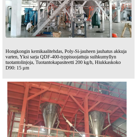
Hongkongin kemikaalitehdas, Poly-Si-jauheen jauhatus akkuja
varten, Yksi sarja QDF-400-typpisuojattuja suihkumyllyn
tuotantolinjoja, Tuotantokapasiteetti 200 kg/h, Hiukkaskoko
D90: 15 μm