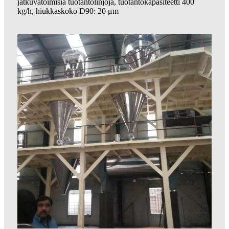
jatkuvatoimisia tuotantolinjoja, tuotantokapasiteetti 400
kg/h, hiukkaskoko D90: 20 μm