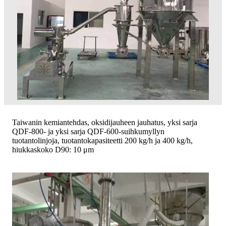
Taiwanin kemiantehdas, oksidijauheen jauhatus, yksi sarja
QDF-800- ja yksi sarja QDF-600-suihkumyllyn
tuotantolinjoja, tuotantokapasiteetti 200 kg/h ja 400 kg/h,
hiukkaskoko D90: 10 μm