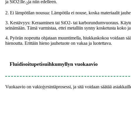
ja SiO2:lle.
ja niin edelleen.
2
2. Ei lämpötilan nousua: Lämpötila ei nouse, koska materiaalit jauh
3. Kestävyys: Keraaminen tai SiO2- tai karborundumvuoraus. Käytetä
seinämään. Tämä varmistaa, ettei metalliin synny kosketusta koko 
4. Pyörän nopeutta ohjataan muuntimella, hiukkaskokoa voidaan säätää
hienoutta. Erittäin hieno jauhetuote on vakaa ja luotettava.
Fluidisoitupetisuihkumyllyn vuokaavio
Vuokaavio on vakiojyrsintäprosessi, ja sitä voidaan säätää asiakkaill