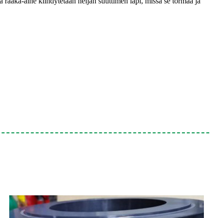
a raaka-aine kiihdytetään neljän suuttimen läpi, missä se törmää ja