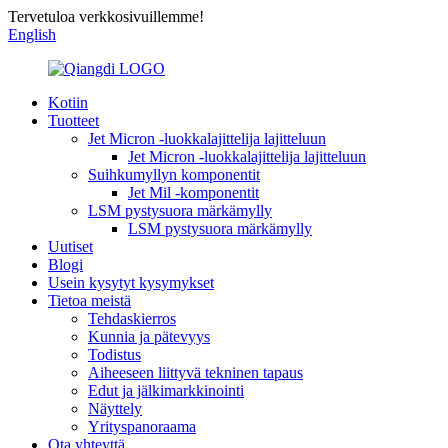
Tervetuloa verkkosivuillemme!
English
Kotiin
Tuotteet
Jet Micron -luokkalajittelija lajitteluun
Jet Micron -luokkalajittelija lajitteluun
Suihkumyllyn komponentit
Jet Mil -komponentit
LSM pystysuora märkämylly
LSM pystysuora märkämylly
Uutiset
Blogi
Usein kysytyt kysymykset
Tietoa meistä
Tehdaskierros
Kunnia ja pätevyys
Todistus
Aiheeseen liittyvä tekninen tapaus
Edut ja jälkimarkkinointi
Näyttely
Yrityspanoraama
Ota yhteyttä