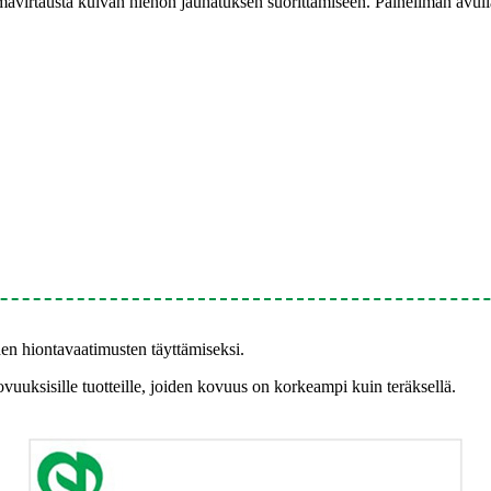
ilmavirtausta kuivan hienon jauhatuksen suorittamiseen. Paineilman avull
den hiontavaatimusten täyttämiseksi.
uuksisille tuotteille, joiden kovuus on korkeampi kuin teräksellä.