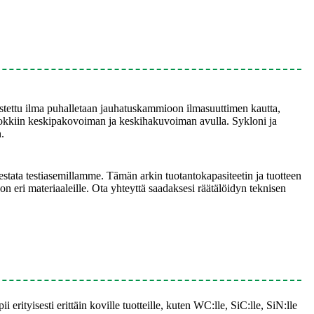
istettu ilma puhalletaan jauhatuskammioon ilmasuuttimen kautta,
luokkiin keskipakovoiman ja keskihakuvoiman avulla. Sykloni ja
.
estata testiasemillamme. Tämän arkin tuotantokapasiteetin ja tuotteen
hon eri materiaaleille. Ota yhteyttä saadaksesi räätälöidyn teknisen
rityisesti erittäin koville tuotteille, kuten WC:lle, SiC:lle, SiN:lle