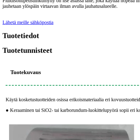
Fluidisoitupetisuihkumylly on itse asiassa laite, joka käyttää nopeaa 
jauhetaan ylöspäin virtaavan ilman avulla jauhatusalueelle.
Lähetä meille sähköpostia
Tuotetiedot
Tuotetunnisteet
Tuotekuvaus
Käytä kosketustuotteiden osissa erikoismateriaalia eri kovuustuottei
● Keraaminen tai SiO2- tai karborundum-luokittelupyörä sopii eri kov