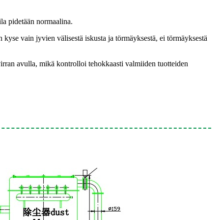
ila pidetään normaalina.
yse vain jyvien välisestä iskusta ja törmäyksestä, ei törmäyksestä
rran avulla, mikä kontrolloi tehokkaasti valmiiden tuotteiden