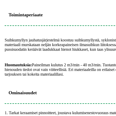
Toimintaperiaate
Suihkumyllyn jauhatusjärjestelmä koostuu suihkumyllystä, syklonista
materiaali murskataan neljän korkeapaineisen ilmasuihkun liitoksess
pussisuodatin keräävät laadukkaat hienot hiukkaset, kun taas ylisuu
Huomautuksia:
Paineilman kulutus 2 m3/min - 40 m3/min. Tuotantokap
hienouden tiedot ovat vain viitteellisiä. Eri materiaaleilla on erilais
tarjouksen tai kokeita materiaalillasi.
Ominaisuudet
1. Tarkat keraamiset pinnoitteet, joustava kulumisenestovuoraus materi