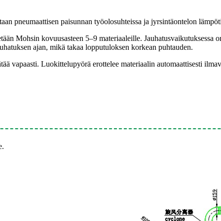
etaan pneumaattisen paisunnan työolosuhteissa ja jyrsintäontelon lämpöt
än Mohsin kovuusasteen 5–9 materiaaleille. Jauhatusvaikutuksessa on k
jauhatuksen ajan, mikä takaa lopputuloksen korkean puhtauden.
 vapaasti. Luokittelupyörä erottelee materiaalin automaattisesti ilmavi
e.