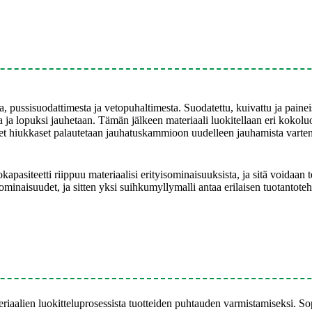
, pussisuodattimesta ja vetopuhaltimesta. Suodatettu, kuivattu ja paine
a ja lopuksi jauhetaan. Tämän jälkeen materiaali luokitellaan eri koko
ret hiukkaset palautetaan jauhatuskammioon uudelleen jauhamista varten
asiteetti riippuu materiaalisi erityisominaisuuksista, ja sitä voidaan t
et ominaisuudet, ja sitten yksi suihkumyllymalli antaa erilaisen tuotantote
aalien luokitteluprosessista tuotteiden puhtauden varmistamiseksi. Sopii e