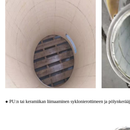
● PU:n tai keramiikan liimaaminen syklonierottimeen ja pölynkerääj